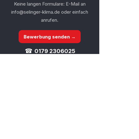
Keine langen Formulare: E-Mail an
info@selinger-klima.de
oder einfach
anrufen.
Bewerbung senden →
☎
0179 2306025
Leistungen
Unternhemen
Private Klimaanlagen
Über uns
Gewerbliche Kälte
Ansprechpartner
EDV- & Technikräume
Stellenangebote