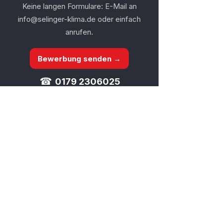
Keine langen Formulare: E-Mail an
info@selinger-klima.de
oder einfach
anrufen.
Bewerbung senden →
☎
0179 2306025
Leistungen
Unternhemen
Private Klimaanlagen
Über uns
Gewerbliche Kälte
Ansprechpartner
EDV- & Technikräume
Stellenangebote